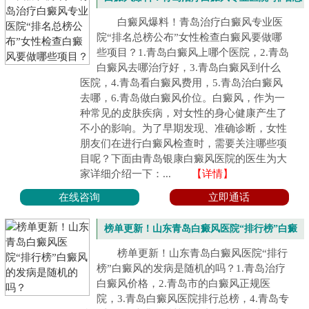
榜公布”女性检查白癜风要做哪些项目？
白癜风爆料！青岛治疗白癜风专业医
院“排名总榜公布”女性检查白癜风要做哪
些项目？1.青岛白癜风上哪个医院，2.青岛
白癜风去哪治疗好，3.青岛白癜风到什么
医院，4.青岛看白癜风费用，5.青岛治白癜风
去哪，6.青岛做白癜风价位。白癜风，作为一
种常见的皮肤疾病，对女性的身心健康产生了
不小的影响。为了早期发现、准确诊断，女性
朋友们在进行白癜风检查时，需要关注哪些项
目呢？下面由青岛银康白癜风医院的医生为大
家详细介绍一下：...
【详情】
在线咨询
立即通话
榜单更新！山东青岛白癜风医院“排行榜”白癜
风的发病是随机的吗？
榜单更新！山东青岛白癜风医院“排行
榜”白癜风的发病是随机的吗？1.青岛治疗
白癜风价格，2.青岛市的白癜风正规医
院，3.青岛白癜风医院排行总榜，4.青岛专