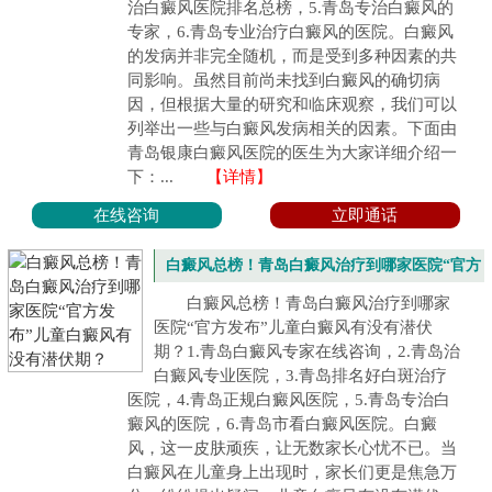
治白癜风医院排名总榜，5.青岛专治白癜风的
专家，6.青岛专业治疗白癜风的医院。白癜风
的发病并非完全随机，而是受到多种因素的共
同影响。虽然目前尚未找到白癜风的确切病
因，但根据大量的研究和临床观察，我们可以
列举出一些与白癜风发病相关的因素。下面由
青岛银康白癜风医院的医生为大家详细介绍一
下：...
【详情】
在线咨询
立即通话
白癜风总榜！青岛白癜风治疗到哪家医院“官方
发布”儿童白癜风有没有潜伏期？
白癜风总榜！青岛白癜风治疗到哪家
医院“官方发布”儿童白癜风有没有潜伏
期？1.青岛白癜风专家在线咨询，2.青岛治
白癜风专业医院，3.青岛排名好白斑治疗
医院，4.青岛正规白癜风医院，5.青岛专治白
癜风的医院，6.青岛市看白癜风医院。白癜
风，这一皮肤顽疾，让无数家长心忧不已。当
白癜风在儿童身上出现时，家长们更是焦急万