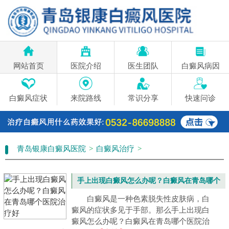
网站首页
医院介绍
医生团队
白癜风病因
白癜风症状
来院路线
常识分享
快速问诊
青岛银康白癜风医院
>
白癜风治疗
>
手上出现白癜风怎么办呢？白癜风在青岛哪个
医院治疗好
白癜风是一种色素脱失性皮肤病，白
癜风的症状多见于手部。那么手上出现白
癜风怎么办呢？白癜风在青岛哪个医院治