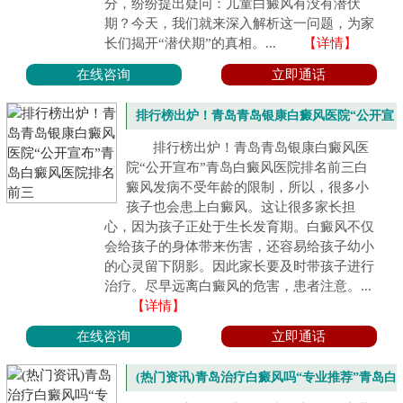
分，纷纷提出疑问：儿童白癜风有没有潜伏
期？今天，我们就来深入解析这一问题，为家
长们揭开“潜伏期”的真相。...
【详情】
在线咨询
立即通话
排行榜出炉！青岛青岛银康白癜风医院“公开宣
布”青岛白癜风医院排名前三
排行榜出炉！青岛青岛银康白癜风医
院“公开宣布”青岛白癜风医院排名前三白
癜风发病不受年龄的限制，所以，很多小
孩子也会患上白癜风。这让很多家长担
心，因为孩子正处于生长发育期。白癜风不仅
会给孩子的身体带来伤害，还容易给孩子幼小
的心灵留下阴影。因此家长要及时带孩子进行
治疗。尽早远离白癜风的危害，患者注意。...
【详情】
在线咨询
立即通话
(热门资讯)青岛治疗白癜风吗“专业推荐”青岛白